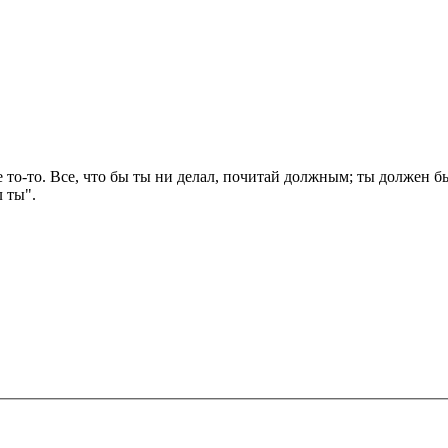
не то-то. Все, что бы ты ни делал, почитай должным; ты должен бы
л ты".