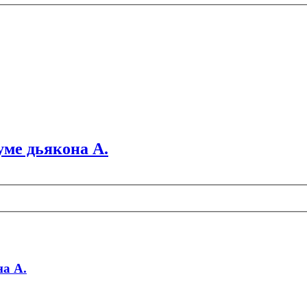
ме дьякона А.
а А.