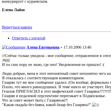
конкурирует с кураевским.
Елена Лайхо
Вернуться наверх
Ответить с цитатой
Алена Евгеньевна
» 17.10.2006 13:46
///Сейчас только увидила - мое сообщение, отправленное в сентя
:0((((
И по сию пору не знаю, где оно! Уведомления не пришло! :(
Люди добрые, меня в этот непонятный совет непонятно чего ка
Я отказалась с соответствующим комментарием.
Газарян тут же мое сообщение удалил. (Он вообще, формально 
Плохо, что много равнодушных. В теме никто не участвует. Не
Гезалов ПРИГЛАСИЛ в этот мифический совет Газаряна????!!!!
Газарян в недалекой перспективе переезжает в Подмосковье.
Что за совет может быть с Газаряном?!
"Какая свадьба без баяна, какой базар без Газаряна?"