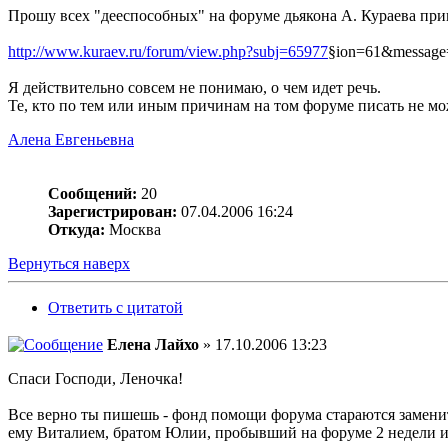
Прошу всех "дееспособных" на форуме дьякона А. Кураева прин
http://www.kuraev.ru/forum/view.php?subj=65977
§ion=61&message
Я действительно совсем не понимаю, о чем идет речь.
Те, кто по тем или иным причинам на том форуме писать не мож
Алена Евгеньевна
Сообщений:
20
Зарегистрирован:
07.04.2006 16:24
Откуда:
Москва
Вернуться наверх
Ответить с цитатой
Елена Лайхо
» 17.10.2006 13:23
Спаси Господи, Леночка!
Все верно ты пишешь - фонд помощи форума стараются заменить
ему Виталием, братом Юлии, пробывший на форуме 2 недели и у