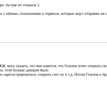
е, ты еще не открыла :(
улы с обувью, спальниками и термосы, которые ждут отправки аж
 ЖЖ, могу сказать, что мне кажется, что Гезалов хочет открыть с
ва, чтоб больше доверия было.
жно зарегистрироваться, открыть счет ну и т.д. Потом Гезалов и б
.