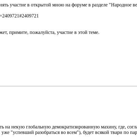
ять участие в открытой мною на форуме в разделе "Народное веч
=2409721#2409721
ет, примите, пожалуйста, участие в этой теме.
 на некую глобальную демократизированную махину, где, соглас
же "успевший разобраться во всем"), будет всякой твари по пар