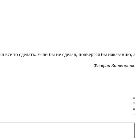
л все то сделать. Если бы не сделал, подвергся бы наказанию, а
Феофан Затворник.
О фонде
»
Программы фонда
»
Как обратиться за помощью
»
Как внести пожертвование
»
______________________________