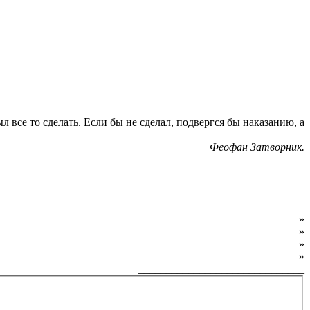
л все то сделать. Если бы не сделал, подвергся бы наказанию, а
Феофан Затворник.
О фонде
»
Программы фонда
»
Как обратиться за помощью
»
Как внести пожертвование
»
______________________________