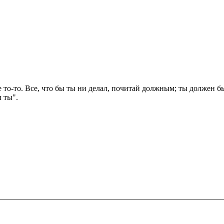
не то-то. Все, что бы ты ни делал, почитай должным; ты должен бы
л ты".