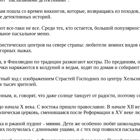
вам пошла со времен викингов, которые, возвращаясь из походов
же детективных историй.
т все-таки не все. Среди тех, кто остается, большой популярно
льное пасхальное меню.
уристических центров на севере страны: любители зимних видов
 горных лыжах.
а, в Финляндии по традиции разжигают костры. По преданиям, о
чки наряжаются в колдуний и ведьм, ходят по домам и собирают
ный ход с изображением Страстей Господних по центру Хельсин
в тысяч зрителей.
ым, и, говорят, что даже солнце танцует от радости, поэтому с
о начала X века. С востока пришло православие. В начале XII ве
олическая церковь, сменившаяся после Реформации в XV веке л
а и ржаной пудинг - мямми. Дети же особенно любят шоколадны
них получилась с длинными ушами, и с тех пор появился пасхаль