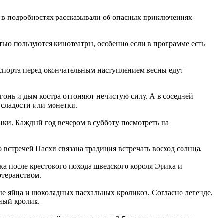
, в подробностях рассказывали об опасных приключениях
стью пользуются кинотеатры, особенно если в программе есть
 спорта перед окончательным наступлением весны едут
гонь и дым костра отгоняют нечистую силу. А в соседней
 сладости или монетки.
ки. Каждый год вечером в субботу посмотреть на
о встречей Пасхи связана традиция встречать восход солнца.
ка после крестового похода шведского короля Эрика и
ютеранством.
е яйца и шоколадных пасхальных кроликов. Согласно легенде,
ный кролик.