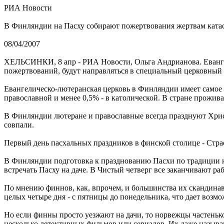
РИА Новости
В Финляндии на Пасху собирают пожертвования жертвам ката
08/04/2007
ХЕЛЬСИНКИ, 8 апр - РИА Новости, Ольга Андрианова. Евангели
пожертвований, будут направляться в специальный церковный
Евангелическо-лютеранская церковь в Финляндии имеет самое 
православной и менее 0,5% - в католической. В стране прожив
В Финляндии лютеране и православные всегда празднуют Христ
совпали.
Первый день пасхальных праздников в финской столице - Страс
В Финляндии подготовка к празднованию Пасхи по традиции на
встречать Пасху на даче. В Чистый четверг все заканчивают ра
По мнению финнов, как, впрочем, и большинства их скандина
целых четыре дня - с пятницы до понедельника, что дает возмо
Но если финны просто уезжают на дачи, то норвежцы частеньк
несколько детективных фильмов или сериалов. Их даже назыв