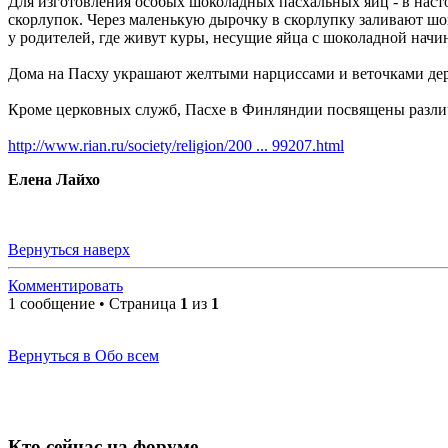
Для изготовления особых шоколадных пасхальных яиц - в наст
скорлупок. Через маленькую дырочку в скорлупку заливают шо
у родителей, где живут куры, несущие яйца с шоколадной начи
Дома на Пасху украшают желтыми нарциссами и веточками дер
Кроме церковных служб, Пасхе в Финляндии посвящены различ
http://www.rian.ru/society/religion/200 ... 99207.html
Елена Лайхо
Вернуться наверх
Комментировать
1 сообщение • Страница
1
из
1
Вернуться в Обо всем
Кто сейчас на форуме