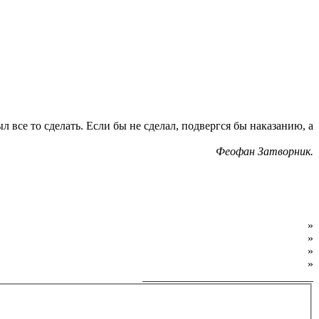
л все то сделать. Если бы не сделал, подвергся бы наказанию, а
Феофан Затворник.
О фонде
»
Программы фонда
»
Как обратиться за помощью
»
Как внести пожертвование
»
______________________________