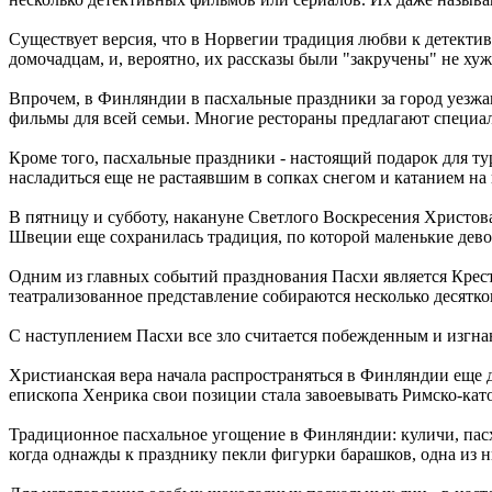
Существует версия, что в Норвегии традиция любви к детекти
домочадцам, и, вероятно, их рассказы были "закручены" не ху
Впрочем, в Финляндии в пасхальные праздники за город уезжаю
фильмы для всей семьи. Многие рестораны предлагают специа
Кроме того, пасхальные праздники - настоящий подарок для т
насладиться еще не растаявшим в сопках снегом и катанием на
В пятницу и субботу, накануне Светлого Воскресения Христов
Швеции еще сохранилась традиция, по которой маленькие дево
Одним из главных событий празднования Пасхи является Крест
театрализованное представление собираются несколько десятко
С наступлением Пасхи все зло считается побежденным и изгнанн
Христианская вера начала распространяться в Финляндии еще д
епископа Хенрика свои позиции стала завоевывать Римско-кат
Традиционное пасхальное угощение в Финляндии: куличи, пасх
когда однажды к празднику пекли фигурки барашков, одна из 