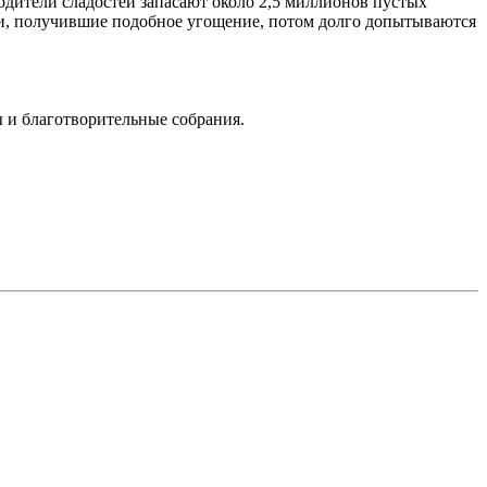
одители сладостей запасают около 2,5 миллионов пустых
ти, получившие подобное угощение, потом долго допытываются
 и благотворительные собрания.