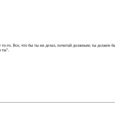
не то-то. Все, что бы ты ни делал, почитай должным; ты должен бы
л ты".