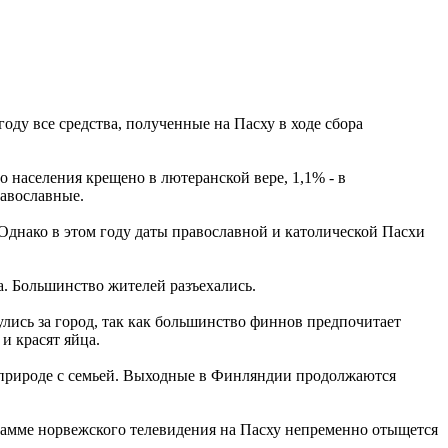
ду все средства, полученные на Пасху в ходе сбора
населения крещено в лютеранской вере, 1,1% - в
равославные.
Однако в этом году даты православной и католической Пасхи
а. Большинство жителей разъехались.
лись за город, так как большинство финнов предпочитает
и красят яйца.
а природе с семьей. Выходные в Финляндии продолжаются
грамме норвежского телевидения на Пасху непременно отыщется