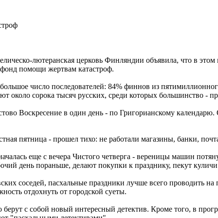
строф
ческо-лютеранская церковь Финляндии объявила, что в этом го
 фонд помощи жертвам катастроф.
большое число последователей: 84% финнов из пятимиллионного 
ают около сорока тысяч русских, среди которых большинство - п
ово Воскресение в один день - по Григорианскому календарю. 
тная пятница - прошел тихо: не работали магазины, банки, почт
чалась еще с вечера Чистого четверга - вереницы машин потяну
бочий день пораньше, делают покупки к празднику, пекут куличи 
вских соседей, пасхальные праздники лучше всего проводить н
жность отдохнуть от городской суеты.
о берут с собой новый интересный детектив. Кроме того, в про
ают "пасхальными детективами".