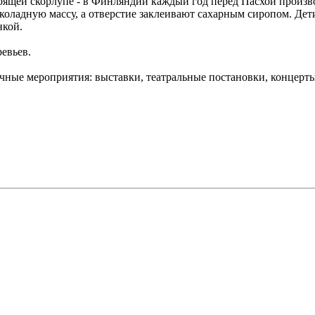
оящей скорлупе - в Финляндии каждый год перед Пасхой произв
коладную массу, а отверстие заклеивают сахарным сиропом. Де
нкой.
евьев.
ные мероприятия: выставки, театральные постановки, концерты