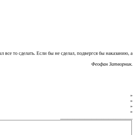
л все то сделать. Если бы не сделал, подвергся бы наказанию, а
Феофан Затворник.
О фонде
»
Программы фонда
»
Как обратиться за помощью
»
Как внести пожертвование
»
______________________________