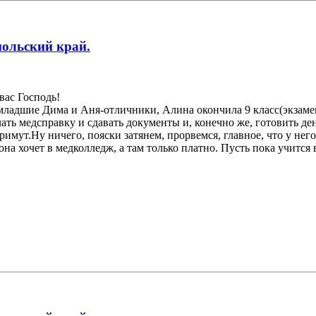
польский край.
вас Господь!
ладшие Дима и Аня-отличники, Алина окончила 9 класс(экзамен
елать медсправку и сдавать документы и, конечно же, готовить 
имут.Ну ничего, пояски затянем, прорвемся, главное, что у него 
 она хочет в медколледж, а там только платно. Пусть пока учится 