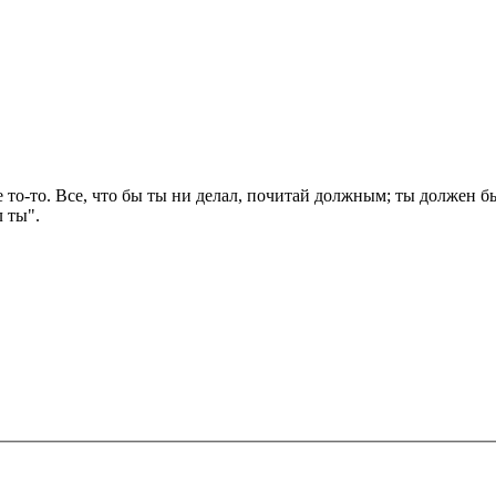
не то-то. Все, что бы ты ни делал, почитай должным; ты должен бы
л ты".